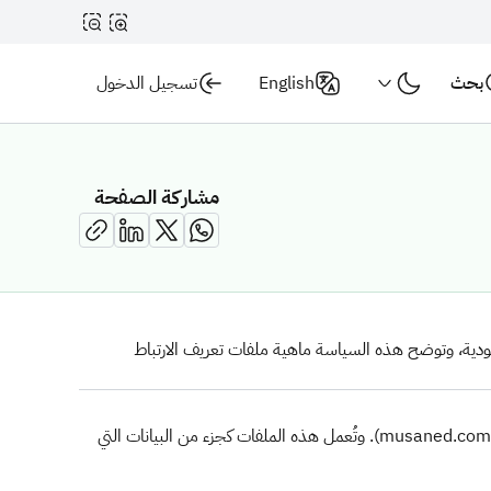
بحث
English
تسجيل الدخول
مشاركة الصفحة
عودية، وتوضح هذه السياسة ماهية ملفات تعريف الارتباط
ملفات تعريف الارتباط هي ملفات نصية صغيرة يتم تخزينها على جهاز الحاسوب أو الجهاز المحمول الخاص بك عند زيارتك للموقع الإلكتروني (musaned.com.sa). وتُعمل هذه الملفات كجزء من البيانات التي