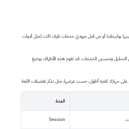
ينها بواسطتنا أو من قبل مزودي خدمات طرف ثالث (مثل أدوات
عة أو غير محددة للهوية مع شركائنا ومزودي الخدمات - على سبيل المثال لا الحصر: Google Analytics - لأغراض التحليل وتحسين الخدمات. قد تقوم هذه الأطراف بوضع
ى على جهازك لفترة أطول، حسب غرضها، مثل تذكر تفضيلات اللغة
المدة
ت.
Session