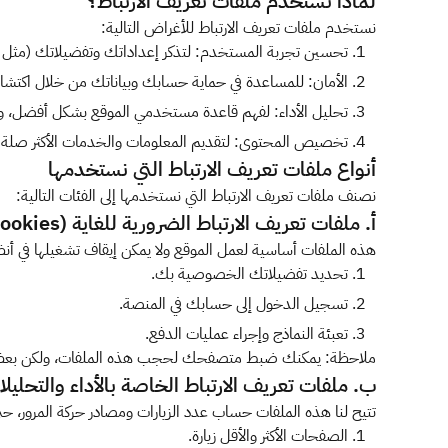
لماذا نستخدم ملفات تعريف الارتباط؟
نستخدم ملفات تعريف الارتباط للأغراض التالية:
تحسين تجربة المستخدم: لتذكر إعداداتك وتفضيلاتك (مثل 
الأمان: للمساعدة في حماية حسابك وبياناتك من خلال اكتش
تحليل الأداء: لفهم قاعدة مستخدمي الموقع بشكل أفضل، وتح
تخصيص المحتوى: لتقديم المعلومات والخدمات الأكثر صلة با
أنواع ملفات تعريف الارتباط التي نستخدمها
نصنف ملفات تعريف الارتباط التي نستخدمها إلى الفئات التالية:
أ. ملفات تعريف الارتباط الضرورية للغاية (Strictly Necessary Cookies)
هذه الملفات أساسية لعمل الموقع ولا يمكن إيقاف تشغيلها في أنظ
تحديد تفضيلاتك الخصوصية بك.
تسجيل الدخول إلى حسابك في المنصة.
تعبئة النماذج وإجراء عمليات الدفع.
ملاحظة: يمكنك ضبط متصفحك لحجب هذه الملفات، ولكن بعض أج
ب. ملفات تعريف الارتباط الخاصة بالأداء والتحليلات (ormance & Analytics Cookies
تتيح لنا هذه الملفات حساب عدد الزيارات ومصادر حركة المرور، 
الصفحات الأكثر والأقل زيارة.