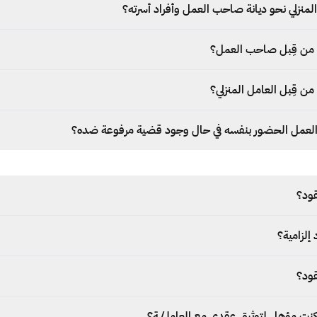
لمنزلي نحو ديانة صاحب العمل وأفراد أسرته؟
 من قِبل صاحب العمل؟
ن قِبل العامل المنزلي؟
عمل الحضور بنفسه في حال وجود قضية مرفوعة ضده؟
قود؟
إلزامية؟
قود؟
كنت مؤهل لتوثيق عقدي مع العاملـ/ـة؟